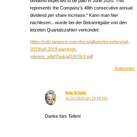
dividend expected to be paid in June 2020. This
represents the Company’s 48th consecutive annual
dividend per share increase.“ Kann man hier
nachlesen…wurde bei der Bekanntgabe von den
letzeten Quartalszahlen verkündet:
https://cdn.pepsico.com/docs/album/investors/q4-
2019/q4-2019-earnings-
release_wbd7hukqd1j919z3.pdf
Antworten
Ingo Scholtz
01.03.2020 um 19:44 Uhr
Danke fürs Teilen!