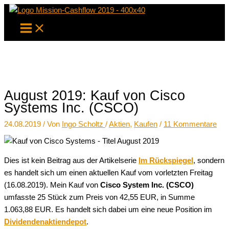
Zum
Inhalt
springen
August 2019: Kauf von Cisco
Systems Inc. (CSCO)
24.08.2019
/ Von
Ingo Scholtz
/
Aktien
,
Kaufen
/
11 Kommentare
Dies ist kein Beitrag aus der Artikelserie
Im Rückspiegel
, sondern
es handelt sich um einen aktuellen Kauf vom vorletzten Freitag
(16.08.2019). Mein Kauf von
Cisco System Inc. (CSCO)
umfasste 25 Stück zum Preis von 42,55 EUR, in Summe
1.063,88 EUR. Es handelt sich dabei um eine neue Position im
Dividendenaktiendepot
.