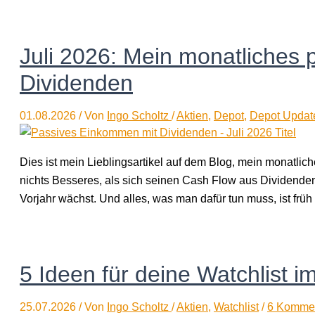
Juli 2026: Mein monatliches
Dividenden
01.08.2026
/ Von
Ingo Scholtz
/
Aktien
,
Depot
,
Depot Updat
Dies ist mein Lieblingsartikel auf dem Blog, mein monatli
nichts Besseres, als sich seinen Cash Flow aus Dividende
Vorjahr wächst. Und alles, was man dafür tun muss, ist fr
5 Ideen für deine Watchlist i
25.07.2026
/ Von
Ingo Scholtz
/
Aktien
,
Watchlist
/
6 Komme