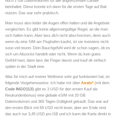
noch 1 GB Datenvolumen für alle angrenzenden Länder
beinhaltet. Diese konnte ich dann für die ersten Tage auf Bali
nutzen. Das war sehr praktisch.
Man muss also leider die Augen offen halten und die Angebote
vergleichen. Es gibt keine allgemeingültige Regel, an die man
sich halten kann. Aber lass dich nicht abschrecken, denn auch
wenn du eine SIM am Flughafen kaufst, ist sie meistens nicht
sooo viel teurer. Dein Bauchgefühl wird dir schon sagen, ob es
sich um Abzocke handelt oder nicht. Wenn du kein gutes
Gefühl hast, dann lass die Finger davon und kauf dir einfach
später in der Stadt eine.
Was für mich auf meiner Weltreise sehr gut funktioniert hat, ist
folgende Vorgehensweise. Ich habe mir über
Airalo*
(mit dem
Code INGO1131
gibt es 3 USD für den ersten Kauf als
Neukundenbonus) eine globale eSIM mit 20 GB
Datenvolumen und 365 Tagen Gültigkeit gekauft. Das war auf
den ersten Blick mit 69 USD recht teuer, aber am Ende sind
das auch nur 3,45 USD pro GB und ich kann die Karte direkt in