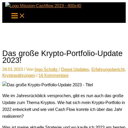
Zum
Inhalt
springen
Das große Krypto-Portfolio-Update
2023!
28.01.2023
/ Von
Ingo Scholtz
/
Depot Updates
,
Erfahrungsbericht
,
Kryptowährungen
/
16 Kommentare
Wie im Jahresrückblick versprochen, gibt es nun auch das große
Update zum Thema Kryptos. Wie hat sich mein Krypto-Portfolio in
2022 entwickelt und wie viel Cash Flow konnte ich über das Jahr
realisieren?
Was ist meine aktuelle Strategie und wo kaufe ich 2023 am besten