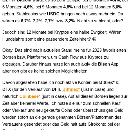
an. Für
Bitcoin
würde es so zum Beispiel bei 3 Monaten
4,4%
, bei
6 Monaten
4,6%
, bei 9 Monaten
4,8%
und bei 12 Monaten
5,0%
geben. Stablecoins wie
USDC
bringen noch etwas mehr ein. Da
wären es
6,7%
,
7,2%
,
7,7%
bzw.
8,2%
. Nicht so schlecht, oder?
Jedoch sind 12 Monate bei Kryptos eine halbe Ewigkeit. Wären
Hundejahre somit eine passendere Zeiteinheit? 😀
Okay. Das sind nach aktuellen Stand meine für 2023 favorisierten
Börsen bzw. Plattformen, um Cash Flow aus Kryptos zu
erzeugen. Darüber hinaus nutze ich auch aktiv die
Bison
App,
aber dort gibt es keine solchen Möglichkeiten.
Davon abgesehen habe ich noch aktive Konten bei
Bittrex*
&
DFX
(für den Verkauf von
DFI
),
Bitfinex*
(just in case) und
natürlich
Coinbase*
(just in case). Auf all diesen Börsen liegen zur
Zeit aber keinerlei Werte. Ich nutze sie nur zum schnellen Kauf
oder Verkauf und neu gekaufte Coins oder überschüssiges Geld
werden sofort an die gerade genannten Börsen/Plattformen des
Vertrauens gesendet oder das Geld halt aufs Girokonto bei der