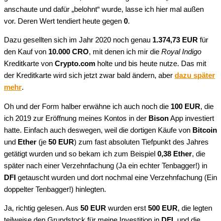
anschaute und dafür „belohnt“ wurde, lasse ich hier mal außen
vor. Deren Wert tendiert heute gegen
0
.
Dazu gesellten sich im Jahr 2020 noch genau
1.374,73 EUR
für
den Kauf von
10.000 CRO
, mit denen ich mir die
Royal Indigo
Kreditkarte von
Crypto.com
holte und bis heute nutze. Das mit
der Kreditkarte wird sich jetzt zwar bald ändern, aber
dazu später
mehr
.
Oh und der Form halber erwähne ich auch noch die
100 EUR
, die
ich 2019 zur Eröffnung meines Kontos in der
Bison
App investiert
hatte. Einfach auch deswegen, weil die dortigen Käufe von
Bitcoin
und
Ether
(je
50 EUR
) zum fast absoluten Tiefpunkt des Jahres
getätigt wurden und so bekam ich zum Beispiel
0,38 Ether
, die
später nach einer Verzehnfachung (Ja ein echter Tenbagger!) in
DFI
getauscht wurden und dort nochmal eine Verzehnfachung (Ein
doppelter Tenbagger!) hinlegten.
Ja, richtig gelesen. Aus
50 EUR
wurden erst
500 EUR
, die legten
teilweise den Grundstock für meine Investition in
DFI
, und die