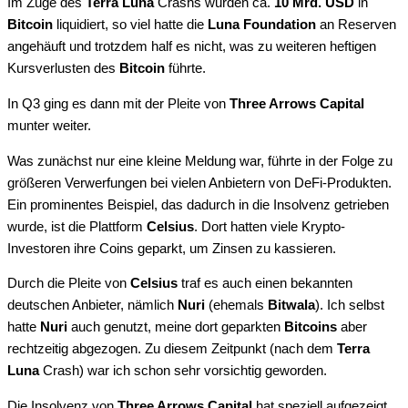
Im Zuge des
Terra Luna
Crashs wurden ca.
10 Mrd. USD
in
Bitcoin
liquidiert, so viel hatte die
Luna Foundation
an Reserven
angehäuft und trotzdem half es nicht, was zu weiteren heftigen
Kursverlusten des
Bitcoin
führte.
In Q3 ging es dann mit der Pleite von
Three Arrows Capital
munter weiter.
Was zunächst nur eine kleine Meldung war, führte in der Folge zu
größeren Verwerfungen bei vielen Anbietern von DeFi-Produkten.
Ein prominentes Beispiel, das dadurch in die Insolvenz getrieben
wurde, ist die Plattform
Celsius
. Dort hatten viele Krypto-
Investoren ihre Coins geparkt, um Zinsen zu kassieren.
Durch die Pleite von
Celsius
traf es auch einen bekannten
deutschen Anbieter, nämlich
Nuri
(ehemals
Bitwala
). Ich selbst
hatte
Nuri
auch genutzt, meine dort geparkten
Bitcoins
aber
rechtzeitig abgezogen. Zu diesem Zeitpunkt (nach dem
Terra
Luna
Crash) war ich schon sehr vorsichtig geworden.
Die Insolvenz von
Three Arrows Capital
hat speziell aufgezeigt,