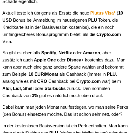
Schade eigentlich.
Aktuell teste ich übrigens als Ersatz die neue
Plutus Visa*
(
10
USD
Bonus bei Anmeldung im hauseigenen
PLU
Token, die
Kreditkarte ist in der Basisversion kostenlos), die ein noch
umfangreicheres Bonusprogramm bietet, als die
Crypto.com
Visa.
So gibt es ebenfalls
Spotify
,
Netflix
oder
Amazon
, aber
zusätzlich auch
Apple One
oder
Disney+
kostenlos dazu. Man
kann aber auch eine ganz andere Sparte wählen und bekommt
zum Beispiel
10 EUR/Monat
als Cashback (immer in
PLU
,
analog wie es mit
CRO
Cashback bei
Crypto.com
war) beim
Aldi
,
Lidl
,
Shell
oder
Starbucks
zurück. Den normalen
Cashback von
3%
gibt es natürlich noch oben drauf.
Dabei kann man jeden Monat neu festlegen, wo man seine Perks
(den Bonus) einsetzen möchte. Das ist schon sehr nett, oder?
In der kostenlosen Basisversion ist ein Perk enthalten. Man kann
dann durch Staking von
PLU
(einfach im Wallet halten) oder dem