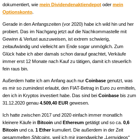
dokumentiert, wie
mein Dividendenaktiendepot
oder
mein
Optionskonto
.
Gerade in den Anfangszeiten (vor 2020) habe ich wild hin und her
probiert. Das im Nachgang jetzt auf die Nachkommastelle mit
Gewinn & Verlust auszuweisen, ist extrem schwierig,
zeitaufwändig und vielleicht am Ende sogar unmöglich. Zum
Glück habe ich aber damals schon darauf geachtet, Verkäufe
immer erst 12 Monate nach Kauf zu tätigen, damit ich steuerlich
fein raus bin.
Außerdem hatte ich am Anfang auch nur
Coinbase
genutzt, was
es mir so zumindest erlaubt, den FIAT-Betrag in Euro zu ermitteln,
den ich in Kryptos investiert habe. Das sind bei
Coinbase
bis zum
31.12.2020 genau
4.509,40 EUR
gewesen.
Ich hatte zwischen 2017 und 2020 einfach immer monatlich
kleinere Käufe in
Bitcoin
und
Ethereum
getätigt und so ca.
0,6
Bitcoin
und ca.
1 Ether
kumuliert. Die außerdem in der Zeit
gesammelten
Shitcoins
, weil ich mir irgendwelche „Lernvideos“