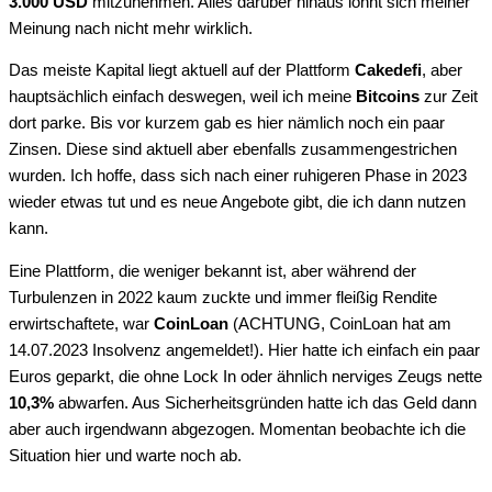
3.000 USD
mitzunehmen. Alles darüber hinaus lohnt sich meiner
Meinung nach nicht mehr wirklich.
Das meiste Kapital liegt aktuell auf der Plattform
Cakedefi
, aber
hauptsächlich einfach deswegen, weil ich meine
Bitcoins
zur Zeit
dort parke. Bis vor kurzem gab es hier nämlich noch ein paar
Zinsen. Diese sind aktuell aber ebenfalls zusammengestrichen
wurden. Ich hoffe, dass sich nach einer ruhigeren Phase in 2023
wieder etwas tut und es neue Angebote gibt, die ich dann nutzen
kann.
Eine Plattform, die weniger bekannt ist, aber während der
Turbulenzen in 2022 kaum zuckte und immer fleißig Rendite
erwirtschaftete, war
CoinLoan
(ACHTUNG, CoinLoan hat am
14.07.2023 Insolvenz angemeldet!). Hier hatte ich einfach ein paar
Euros geparkt, die ohne Lock In oder ähnlich nerviges Zeugs nette
10,3%
abwarfen. Aus Sicherheitsgründen hatte ich das Geld dann
aber auch irgendwann abgezogen. Momentan beobachte ich die
Situation hier und warte noch ab.