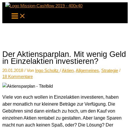
Zum
Inhalt
springen
Der Aktiensparplan. Mit wenig Geld
in Einzelaktien investieren?
20.01.2018
/ Von
Ingo Scholtz
/
Aktien
,
Allgemeines
,
Strategie
/
18 Kommentare
Viele von euch wollen in Einzelaktien investieren, haben
aber monatlich nur kleinere Beträge zur Verfügung. Die
Gebühren sind dann einfach zu hoch, um den Kauf von
einzelnen Aktien rentabel zu gestalten. Aber lange Sparen
macht nun auch keinen Spaß, oder? Die Lösung? Der