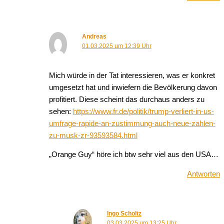
Andreas
01.03.2025 um 12:39 Uhr
Mich würde in der Tat interessieren, was er konkret
umgesetzt hat und inwiefern die Bevölkerung davon
profitiert. Diese scheint das durchaus anders zu
sehen:
https://www.fr.de/politik/trump-verliert-in-us-
umfrage-rapide-an-zustimmung-auch-neue-zahlen-
zu-musk-zr-93593584.html
„Orange Guy“ höre ich btw sehr viel aus den USA…
Antworten
Ingo Scholtz
03.03.2025 um 13:25 Uhr