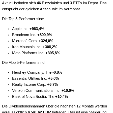
Aktuell befinden sich
46
Einzelaktien und
3
ETFs im Depot. Das
entspricht der gleichen Anzahl wie im Vormonat.
Die Top 5-Performer sind:
Apple Inc.
+963,4%
Broadcom Inc.
+800,9%
Microsoft Corp.
+324,0%
Iron Mountain Inc.
+308,2%
Meta Platforms Inc.
+305,8%
Die Flop 5-Performer sind:
Hershey Company, The
-0,8%
Essential Utilities Inc.
+5,0%
Realty Income Corp.
+6,7%
Verizon Communications Inc.
+10,0%
Bank of Nova Scotia, The
+10,4%
Die Dividendeneinnahmen über die nächsten 12 Monate werden
voraussichtlich
4.541,62 EUR
betragen. Das ist eine Steigerung