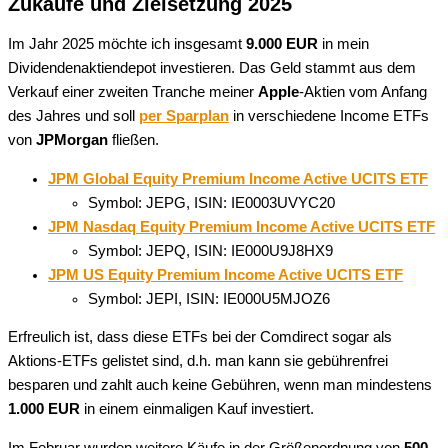
Zukäufe und Zielsetzung 2025
Im Jahr 2025 möchte ich insgesamt
9.000 EUR
in mein
Dividendenaktiendepot investieren. Das Geld stammt aus dem
Verkauf einer zweiten Tranche meiner
Apple
-Aktien vom Anfang
des Jahres und soll
per Sparplan
in verschiedene Income ETFs
von
JPMorgan
fließen.
JPM Global Equity Premium Income Active UCITS ETF
Symbol: JEPG, ISIN: IE0003UVYC20
JPM Nasdaq Equity Premium Income Active UCITS ETF
Symbol: JEPQ, ISIN: IE000U9J8HX9
JPM US Equity Premium Income Active UCITS ETF
Symbol: JEPI, ISIN: IE000U5MJOZ6
Erfreulich ist, dass diese ETFs bei der Comdirect sogar als
Aktions-ETFs gelistet sind, d.h. man kann sie gebührenfrei
besparen und zahlt auch keine Gebühren, wenn man mindestens
1.000 EUR
in einem einmaligen Kauf investiert.
Im Februar wurden weitere Käufe in der Größenordnung von
500