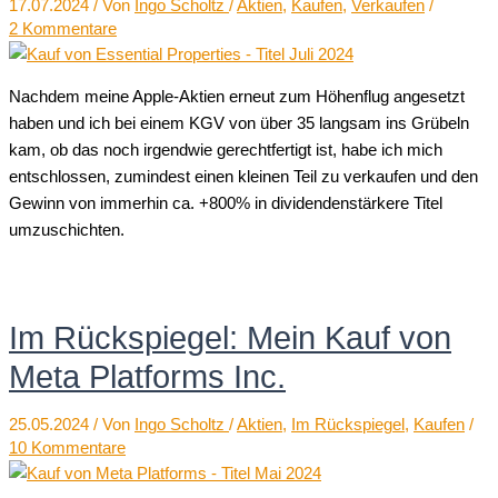
17.07.2024
/ Von
Ingo Scholtz
/
Aktien
,
Kaufen
,
Verkaufen
/
2 Kommentare
Nachdem meine Apple-Aktien erneut zum Höhenflug angesetzt
haben und ich bei einem KGV von über 35 langsam ins Grübeln
kam, ob das noch irgendwie gerechtfertigt ist, habe ich mich
entschlossen, zumindest einen kleinen Teil zu verkaufen und den
Gewinn von immerhin ca. +800% in dividendenstärkere Titel
umzuschichten.
Im Rückspiegel: Mein Kauf von
Meta Platforms Inc.
25.05.2024
/ Von
Ingo Scholtz
/
Aktien
,
Im Rückspiegel
,
Kaufen
/
10 Kommentare