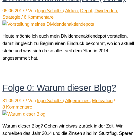
05.06.2017
/ Von
Ingo Scholtz
/
Aktien
,
Depot
,
Dividenden
,
Strategie
/
6 Kommentare
Heute möchte ich euch mein Dividendenaktiendepot vorstellen,
damit ihr gleich zu Beginn einen Eindruck bekommt, wo ich aktuell
stehe und was sich da so alles seit dem Start in 2014
angesammelt hat.
Folge 0: Warum dieser Blog?
31.05.2017
/ Von
Ingo Scholtz
/
Allgemeines
,
Motivation
/
8 Kommentare
Warum dieser Blog? Gehen wir etwas zurück in der Zeit. Wir
schreiben das Jahr 2014 und die Zinsen sind im Sturzflug. Sparen