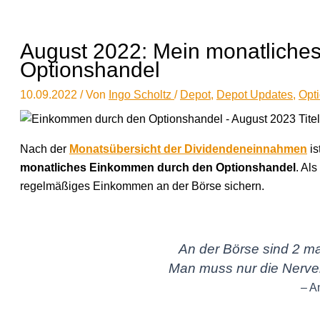
August 2022: Mein monatliche
Optionshandel
10.09.2022
/ Von
Ingo Scholtz
/
Depot
,
Depot Updates
,
Opt
Nach der
Monatsübersicht der Dividendeneinnahmen
is
monatliches Einkommen durch den Optionshandel
. Al
regelmäßiges Einkommen an der Börse sichern.
An der Börse sind 2 ma
Man muss nur die Nerve
– A