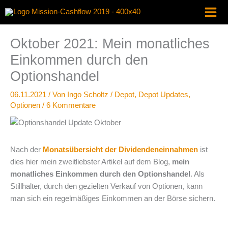
Zum
Inhalt
springen
Oktober 2021: Mein monatliches
Einkommen durch den
Optionshandel
06.11.2021
/ Von
Ingo Scholtz
/
Depot
,
Depot Updates
,
Optionen
/
6 Kommentare
Nach der
Monatsübersicht der Dividendeneinnahmen
ist
dies hier mein zweitliebster Artikel auf dem Blog,
mein
monatliches Einkommen durch den Optionshandel
. Als
Stillhalter, durch den gezielten Verkauf von Optionen, kann
man sich ein regelmäßiges Einkommen an der Börse sichern.