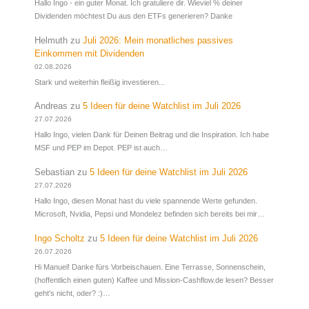
Hallo Ingo - ein guter Monat. Ich gratuliere dir. Wieviel % deiner
Dividenden möchtest Du aus den ETFs generieren? Danke
Helmuth
zu
Juli 2026: Mein monatliches passives
Einkommen mit Dividenden
02.08.2026
Stark und weiterhin fleißig investieren...
Andreas
zu
5 Ideen für deine Watchlist im Juli 2026
27.07.2026
Hallo Ingo, vielen Dank für Deinen Beitrag und die Inspiration. Ich habe
MSF und PEP im Depot. PEP ist auch…
Sebastian
zu
5 Ideen für deine Watchlist im Juli 2026
27.07.2026
Hallo Ingo, diesen Monat hast du viele spannende Werte gefunden.
Microsoft, Nvidia, Pepsi und Mondelez befinden sich bereits bei mir…
Ingo Scholtz
zu
5 Ideen für deine Watchlist im Juli 2026
26.07.2026
Hi Manuel! Danke fürs Vorbeischauen. Eine Terrasse, Sonnenschein,
(hoffentlich einen guten) Kaffee und Mission-Cashflow.de lesen? Besser
geht's nicht, oder? :)…