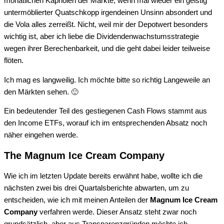
monatlichen Kapriolen der Märkte, wenn mal wieder ein geistig
untermöblierter Quatschkopp irgendeinen Unsinn absondert und
die Vola alles zerreißt. Nicht, weil mir der Depotwert besonders
wichtig ist, aber ich liebe die Dividendenwachstumsstrategie
wegen ihrer Berechenbarkeit, und die geht dabei leider teilweise
flöten.
Ich mag es langweilig. Ich möchte bitte so richtig Langeweile an
den Märkten sehen. 🙂
Ein bedeutender Teil des gestiegenen Cash Flows stammt aus
den Income ETFs, worauf ich im entsprechenden Absatz noch
näher eingehen werde.
The Magnum Ice Cream Company
Wie ich im letzten Update bereits erwähnt habe, wollte ich die
nächsten zwei bis drei Quartalsberichte abwarten, um zu
entscheiden, wie ich mit meinen Anteilen der
Magnum Ice Cream
Company
verfahren werde. Dieser Ansatz steht zwar noch
grundsätzlich, aber aus Transparenzgründen möchte ich