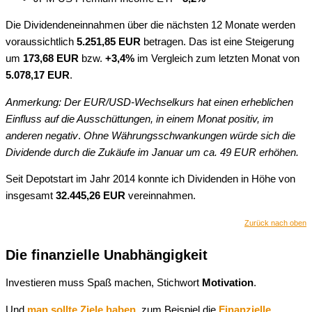
Die Dividendeneinnahmen über die nächsten 12 Monate werden
voraussichtlich
5.251,85 EUR
betragen. Das ist eine Steigerung
um
173,68 EUR
bzw.
+3,4%
im Vergleich zum letzten Monat von
5.078,17
EUR
.
Anmerkung: Der EUR/USD-Wechselkurs hat einen erheblichen
Einfluss auf die Ausschüttungen, in einem Monat positiv, im
anderen negativ
.
Ohne Währungsschwankungen würde sich die
Dividende durch die Zukäufe im Januar um ca. 49 EUR erhöhen.
Seit Depotstart im Jahr 2014 konnte ich Dividenden in Höhe von
insgesamt
3
2.445,26 EUR
vereinnahmen.
Zurück nach oben
Die finanzielle Unabhängigkeit
Investieren muss Spaß machen, Stichwort
Motivation
.
Und
man sollte Ziele haben
, zum Beispiel die
Finanzielle