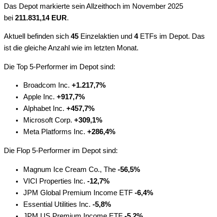
Das Depot markierte sein Allzeithoch im November 2025
bei
211.831,14
EUR
.
Aktuell befinden sich
45
Einzelaktien und
4
ETFs im Depot. Das
ist die gleiche Anzahl wie im letzten Monat.
Die Top 5-Performer im Depot sind:
Broadcom Inc.
+1.217,7%
Apple Inc.
+917,7%
Alphabet Inc.
+457,7%
Microsoft Corp.
+309,1%
Meta Platforms Inc.
+286,4%
Die Flop 5-Performer im Depot sind:
Magnum Ice Cream Co., The
-56,5%
VICI Properties Inc.
-12,7%
JPM Global Premium Income ETF
-6,4%
Essential Utilities Inc.
-5,8%
JPM US Premium Income ETF
-5,2%