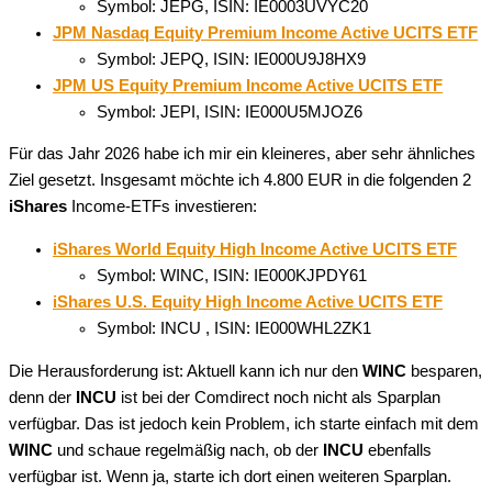
Symbol: JEPG, ISIN: IE0003UVYC20
JPM Nasdaq Equity Premium Income Active UCITS ETF
Symbol: JEPQ, ISIN: IE000U9J8HX9
JPM US Equity Premium Income Active UCITS ETF
Symbol: JEPI, ISIN: IE000U5MJOZ6
Für das Jahr 2026 habe ich mir ein kleineres, aber sehr ähnliches
Ziel gesetzt. Insgesamt möchte ich 4.800 EUR in die folgenden 2
iShares
Income-ETFs investieren:
iShares World Equity High Income Active UCITS ETF
Symbol: WINC, ISIN: IE000KJPDY61
iShares U.S. Equity High Income Active UCITS ETF
Symbol: INCU , ISIN: IE000WHL2ZK1
Die Herausforderung ist: Aktuell kann ich nur den
WINC
besparen,
denn der
INCU
ist bei der Comdirect noch nicht als Sparplan
verfügbar. Das ist jedoch kein Problem, ich starte einfach mit dem
WINC
und schaue regelmäßig nach, ob der
INCU
ebenfalls
verfügbar ist. Wenn ja, starte ich dort einen weiteren Sparplan.