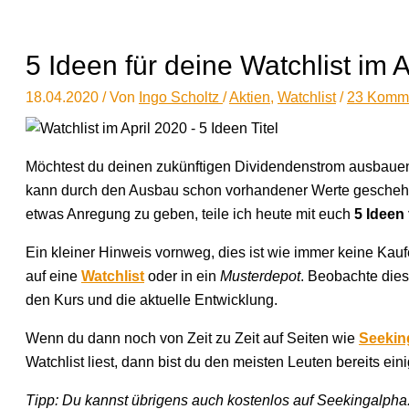
5 Ideen für deine Watchlist im 
18.04.2020
/ Von
Ingo Scholtz
/
Aktien
,
Watchlist
/
23 Komm
Möchtest du deinen zukünftigen Dividendenstrom ausbauen, 
kann durch den Ausbau schon vorhandener Werte geschehen,
etwas Anregung zu geben, teile ich heute mit euch
5 Ideen 
Ein kleiner Hinweis vornweg, dies ist wie immer keine Ka
auf eine
Watchlist
oder in ein
Musterdepot
. Beobachte dies
den Kurs und die aktuelle Entwicklung.
Wenn du dann noch von Zeit zu Zeit auf Seiten wie
Seekin
Watchlist liest, dann bist du den meisten Leuten bereits eini
Tipp: Du kannst übrigens auch kostenlos auf Seekingalpha.