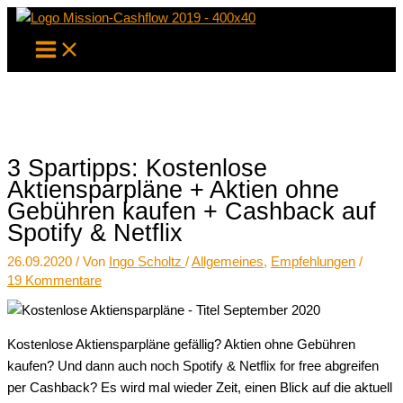
Zum
Inhalt
springen
3 Spartipps: Kostenlose
Aktiensparpläne + Aktien ohne
Gebühren kaufen + Cashback auf
Spotify & Netflix
26.09.2020
/ Von
Ingo Scholtz
/
Allgemeines
,
Empfehlungen
/
19 Kommentare
Kostenlose Aktiensparpläne gefällig? Aktien ohne Gebühren
kaufen? Und dann auch noch Spotify & Netflix for free abgreifen
per Cashback? Es wird mal wieder Zeit, einen Blick auf die aktuell