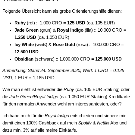
Folgende Übersicht kann als grobe Orientierungshilfe dienen:
Ruby
(rot) :: 1.000 CRO =
125 USD
(ca. 105 EUR)
Jade Green
(grün) &
Royal Indigo
(lila) :: 10.000 CRO =
1.250 USD
(ca. 1.050 EUR)
Icy White
(weiß) &
Rose Gold
(rosa) :: 100.000 CRO =
12.500 USD
Obsidian
(schwarz) :: 1.000.000 CRO =
125.000 USD
Anmerkung: Stand 24. September 2020, Wert: 1 CRO = 0,125
USD
, 1 EUR = 1,185 USD
Wie man sieht ist entweder die
Ruby
(ca. 105 EUR Staking) oder
die
Jade Green
/
Royal Indigo
(ca. 1.050 EUR Staking) Kreditkarte
für den normalen Anwender wohl am interessantesten, oder?
Ich habe mich für die
Royal Indigo
entschieden und sichere mir
damit einen 100% Cashback auf mein
Spotify
&
Netflix
Abo und
dazu min. 3% auf alle meine Einkäufe.