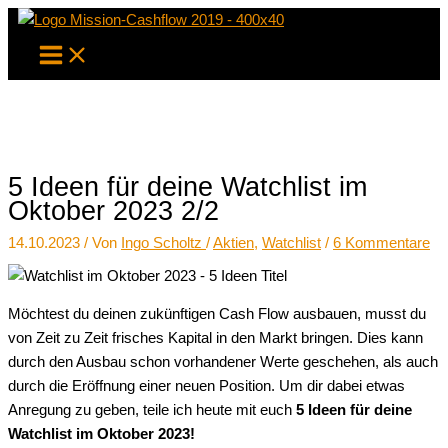
Zum
Inhalt
springen
5 Ideen für deine Watchlist im
Oktober 2023 2/2
14.10.2023
/ Von
Ingo Scholtz
/
Aktien
,
Watchlist
/
6 Kommentare
Möchtest du deinen zukünftigen Cash Flow ausbauen, musst du
von Zeit zu Zeit frisches Kapital in den Markt bringen. Dies kann
durch den Ausbau schon vorhandener Werte geschehen, als auch
durch die Eröffnung einer neuen Position. Um dir dabei etwas
Anregung zu geben, teile ich heute mit euch
5 Ideen für deine
Watchlist im Oktober 2023!