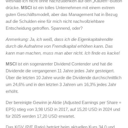
weshalb ich nicht ohne nachzudenken auf den „Kaufen“-Button
drücke.
MSCI
ist ein tolles Unternehmen mit einem extrem
guten Geschäftsmodell, aber das Management hat in Bezug
auf die Schulden eine für mich nicht nachvollziehbare
Entscheidung getroffen. Spannend, oder?
Anmerkung: Ja, ich weiß, dass ich die Eigenkapitalrendite
durch die Aufnahme von Fremdkapital erhöhen kann. Das
kann man machen, muss man aber nicht. Ich finde es kacke!
MSCI
ist ein sogenannter Dividend Contender und hat die
Dividende die vergangenen 11 Jahre jedes Jahr gesteigert.
Über die letzten 10 Jahre wurde die Dividende durchschnittlich
um 24,6% und in den letzten 3 Jahren um 16,3% jedes Jahr
erhöht.
Der bereinigte Gewinn je Aktie (Adjusted Earnings per Share =
EPS) stieg von 3,98 USD in 2017, auf 15,20 USD in 2024 und
für 2025 werden 17,20 USD erwartet.
Das KGV (P/E Ratio) beträgt beim aktuellen Kurs 34,0 und