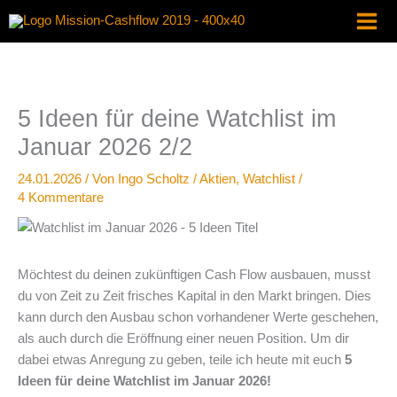
Zum
Inhalt
springen
5 Ideen für deine Watchlist im
Januar 2026 2/2
24.01.2026
/ Von
Ingo Scholtz
/
Aktien
,
Watchlist
/
4 Kommentare
Möchtest du deinen zukünftigen Cash Flow ausbauen, musst
du von Zeit zu Zeit frisches Kapital in den Markt bringen. Dies
kann durch den Ausbau schon vorhandener Werte geschehen,
als auch durch die Eröffnung einer neuen Position. Um dir
dabei etwas Anregung zu geben, teile ich heute mit euch
5
Ideen für deine Watchlist im Januar 2026!