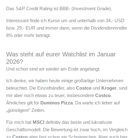
Das S&P Credit Rating ist BBB- (Investment Grade).
Interessant finde ich Kurse um und unterhalb von 34,- USD
bzw. 29,- EUR und immer dann, wenn die Dividendenrendite
8% oder mehr beträgt.
Was steht auf eurer Watchlist im Januar
2026?
Und schon sind wir wieder am Ende angelangt.
Ich denke, wir haben heute einige großartige Unternehmen
beleuchtet. Die Einzelhändler, also
Costco
und
Kroger
, sind
mir aber noch etwas zu teuer, insbesondere
Costco
.
Ähnliches gilt für
Dominos Pizza
. Da warte ich lieber auf
„günstigere” Zeiten.
Für mich hat
MSCI
definitiv das beste und lukrativste
Geschäftsmodell. Die Bewertung ist zwar hoch, im Vergleich
zu
Costco
aber fast schon ein Schnäppchen. Aber auch hier