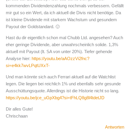
kommenden Dividendenzahlung nochmals verbessern. Gefällt
mir gut so ein Wert, da ich aktuell die Divis nicht benötige. Da
ist kleine Dividende mit starkem Wachstum und gesundem
Payout der Goldstandard. 🙂
Hast du dir eigentlich schon mal Chubb Ltd. angesehen? Auch
eher geringe Dividende, aber unwahrscheinlich solide. 1,3%
aktuell mit Payout (lt. SA von unter 20%). Tiefer gehende
Analyse hier:
https://youtu.be/aAOzzVi2fnc?
si=e4kk7wvLPqtUXxT-
Und man könnte sich auch Ferrari aktuell auf die Watchlist
legen. Die liegen bei reichlich 1% und ebenfalls sehr gesunde
Ausschüttungsquote. Allerdings ist die Historie nicht so lang.
https://youtu.be/jce_uGpXbg4?si=tFhLQ8g8l4tdetJD
Dir alles Gute!
Chrischaan
Antworten