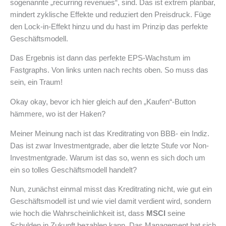
sogenannte „recurring revenues“, sind. Das ist extrem planbar,
mindert zyklische Effekte und reduziert den Preisdruck. Füge
den Lock-in-Effekt hinzu und du hast im Prinzip das perfekte
Geschäftsmodell.
Das Ergebnis ist dann das perfekte EPS-Wachstum im
Fastgraphs. Von links unten nach rechts oben. So muss das
sein, ein Traum!
Okay okay, bevor ich hier gleich auf den „Kaufen“-Button
hämmere, wo ist der Haken?
Meiner Meinung nach ist das Kreditrating von BBB- ein Indiz.
Das ist zwar Investmentgrade, aber die letzte Stufe vor Non-
Investmentgrade. Warum ist das so, wenn es sich doch um
ein so tolles Geschäftsmodell handelt?
Nun, zunächst einmal misst das Kreditrating nicht, wie gut ein
Geschäftsmodell ist und wie viel damit verdient wird, sondern
wie hoch die Wahrscheinlichkeit ist, dass
MSCI
seine
Schulden in Zukunft bezahlen kann. Das Management hat sich