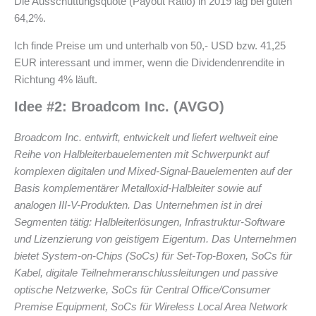
Die Ausschüttungsquote (Payout Ratio) in 2019 lag bei guten
64,2%.
Ich finde Preise um und unterhalb von 50,- USD bzw. 41,25
EUR interessant und immer, wenn die Dividendenrendite in
Richtung 4% läuft.
Idee #2:
Broadcom Inc. (AVGO)
Broadcom Inc. entwirft, entwickelt und liefert weltweit eine
Reihe von Halbleiterbauelementen mit Schwerpunkt auf
komplexen digitalen und Mixed-Signal-Bauelementen auf der
Basis komplementärer Metalloxid-Halbleiter sowie auf
analogen III-V-Produkten. Das Unternehmen ist in drei
Segmenten tätig: Halbleiterlösungen, Infrastruktur-Software
und Lizenzierung von geistigem Eigentum. Das Unternehmen
bietet System-on-Chips (SoCs) für Set-Top-Boxen, SoCs für
Kabel, digitale Teilnehmeranschlussleitungen und passive
optische Netzwerke, SoCs für Central Office/Consumer
Premise Equipment, SoCs für Wireless Local Area Network