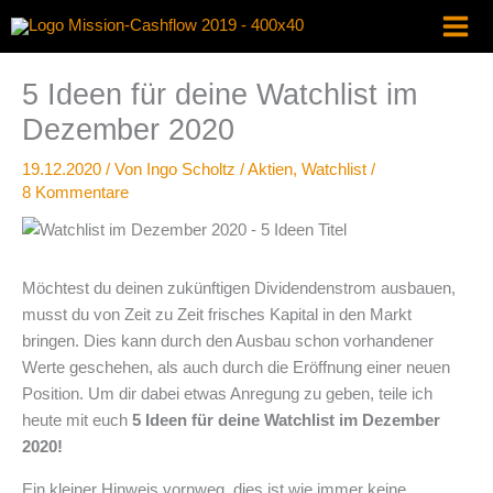
Zum
Inhalt
springen
5 Ideen für deine Watchlist im
Dezember 2020
19.12.2020
/ Von
Ingo Scholtz
/
Aktien
,
Watchlist
/
8 Kommentare
Möchtest du deinen zukünftigen Dividendenstrom ausbauen,
musst du von Zeit zu Zeit frisches Kapital in den Markt
bringen. Dies kann durch den Ausbau schon vorhandener
Werte geschehen, als auch durch die Eröffnung einer neuen
Position. Um dir dabei etwas Anregung zu geben, teile ich
heute mit euch
5 Ideen für deine Watchlist im Dezember
2020!
Ein kleiner Hinweis vornweg, dies ist wie immer keine