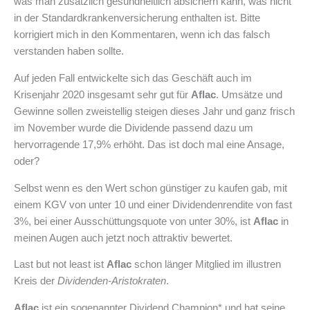
was man zusätzlich gesundheitlich absichern kann, was nicht
in der Standardkrankenversicherung enthalten ist. Bitte
korrigiert mich in den Kommentaren, wenn ich das falsch
verstanden haben sollte.
Auf jeden Fall entwickelte sich das Geschäft auch im
Krisenjahr 2020 insgesamt sehr gut für
Aflac
. Umsätze und
Gewinne sollen zweistellig steigen dieses Jahr und ganz frisch
im November wurde die Dividende passend dazu um
hervorragende 17,9% erhöht. Das ist doch mal eine Ansage,
oder?
Selbst wenn es den Wert schon günstiger zu kaufen gab, mit
einem KGV von unter 10 und einer Dividendenrendite von fast
3%, bei einer Ausschüttungsquote von unter 30%, ist
Aflac
in
meinen Augen auch jetzt noch attraktiv bewertet.
Last but not least ist
Aflac
schon länger Mitglied im illustren
Kreis der
Dividenden-Aristokraten
.
Aflac
ist ein sogenannter Dividend Champion* und hat seine