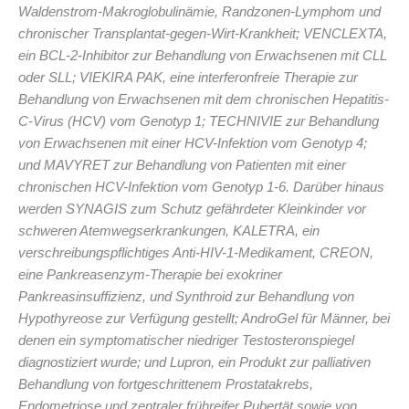
Waldenstrom-Makroglobulinämie, Randzonen-Lymphom und
chronischer Transplantat-gegen-Wirt-Krankheit; VENCLEXTA,
ein BCL-2-Inhibitor zur Behandlung von Erwachsenen mit CLL
oder SLL; VIEKIRA PAK, eine interferonfreie Therapie zur
Behandlung von Erwachsenen mit dem chronischen Hepatitis-
C-Virus (HCV) vom Genotyp 1; TECHNIVIE zur Behandlung
von Erwachsenen mit einer HCV-Infektion vom Genotyp 4;
und MAVYRET zur Behandlung von Patienten mit einer
chronischen HCV-Infektion vom Genotyp 1-6. Darüber hinaus
werden SYNAGIS zum Schutz gefährdeter Kleinkinder vor
schweren Atemwegserkrankungen, KALETRA, ein
verschreibungspflichtiges Anti-HIV-1-Medikament, CREON,
eine Pankreasenzym-Therapie bei exokriner
Pankreasinsuffizienz, und Synthroid zur Behandlung von
Hypothyreose zur Verfügung gestellt; AndroGel für Männer, bei
denen ein symptomatischer niedriger Testosteronspiegel
diagnostiziert wurde; und Lupron, ein Produkt zur palliativen
Behandlung von fortgeschrittenem Prostatakrebs,
Endometriose und zentraler frühreifer Pubertät sowie von