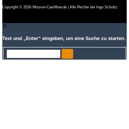
Copyright © 2026 Mission-Cashflow.de | Alle Rechte bei Ingo Scholtz.
Text und „Enter“ eingeben, um eine Suche zu starten.
Search...
We use cookies to improve your browsing experience. Please
click OKAY for a nice user experience.
OKAY
Reject
Read more
Schließen
Privacy Overview
This website uses cookies to improve your experience while you