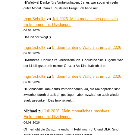
Hi Wiebke! Danke fürs Vorbeischauen. Ja, es war sogar ein sehr
guter Monat. Danke! Zu deiner Frage: Ich habe mir…
Ingo Scholtz
zu
Juli 2026: Mein monatliches passives
Einkommen mit Dividenden
06.08.2026
Das ist der Weg! ;)
Ingo Scholtz
zu
5 Ideen für deine Watchlist im Juli 2026
06.08.2026
Hi Andreas! Danke fürs Vorbeischauen. Geduld ist eine Tugend, war
der Lieblingsspruch meiner Oma. :) Als Kind hab ich den…
Ingo Scholtz
zu
5 Ideen für deine Watchlist im Juli 2026
06.08.2026
Hi Sebastian! Danke fürs Vorbeischauen. Ja, die Kakaopreise sind
zwischendurch drastisch gestiegen, aber inzwischen auch wieder
stark gesunken. Das funktioniert…
Michael
zu
Juli 2026: Mein monatliches passives
Einkommen mit Dividenden
06.08.2026
OHI erhöht die Divis... na endlich!! Fehlt noch LTC und DLR. Sind
auch beide längst überfällig. Danke fürs Update!!