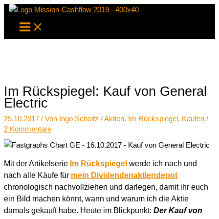
Zum
Inhalt
springen
Im Rückspiegel: Kauf von General
Electric
25.10.2017
/ Von
Ingo Scholtz
/
Aktien
,
Im Rückspiegel
,
Kaufen
/
2 Kommentare
Mit der Artikelserie
Im Rückspiegel
werde ich nach und
nach alle Käufe für
mein Dividendenaktiendepot
chronologisch nachvollziehen und darlegen, damit ihr euch
ein Bild machen könnt, wann und warum ich die Aktie
damals gekauft habe. Heute im Blickpunkt:
Der Kauf von